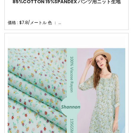
85%COTTON 15%SPANDEX パンツ用ニット生地
価格 : $7.8/メートル 色 ： ...