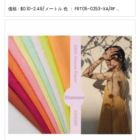
価格 : $0.10-2.49/メートル 色 ： FRT05-0253-XA/RF ...